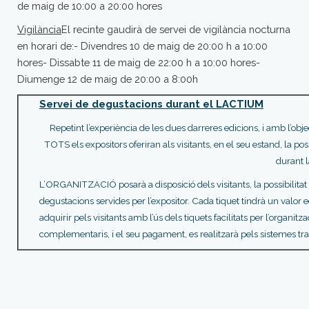
de maig de 10:00 a 20:00 hores
Vigilància
El recinte gaudirà de servei de vigilància nocturna
en horari de:
- Divendres 10 de maig de 20:00 h a 10:00
hores
- Dissabte 11 de maig de 22:00 h a 10:00 hores
-
Diumenge 12 de maig de 20:00 a 8:00h
Servei de degustacions durant el LACTIUM
Repetint l’experiència de les dues darreres edicions, i amb l’obj
TOTS els expositors oferiran als visitants, en el seu estand, la p
durant l
L’ORGANITZACIÓ posarà a disposició dels visitants, la possibilitat
degustacions servides per l’expositor. Cada tiquet tindrà un va
adquirir pels visitants amb l’ús dels tiquets facilitats per l’organit
complementaris, i el seu pagament, es realitzarà pels sistemes tra