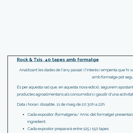
Rock & Txis, 40 tapes amb formatge
Analitzant les dades de l'any passat i l'interès i empenta que hi 
amb formatge pot segu
És per aquesta raó que, en aquesta nova edició, seguirem apostant 
productes agroalimentaris als consumidors i gaudir d'una activitat
Data i horari: dissabte, 11 de maig de 20:30h a 22h
Cada expositor (formatgeria/ Amic del formatge) presentar
ingredient.
Cada expositor prepararà entre 125 i 150 tapes