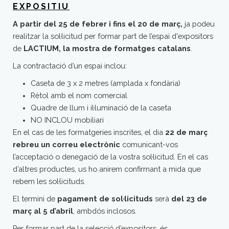
EXPOSITIU
A partir del 25 de febrer i fins el 20 de març,
ja podeu
realitzar la sol·licitud per formar part de l’espai d'expositors
de
LACTIUM, la mostra de formatges catalans
.
La contractació d’un espai inclou:
Caseta de 3 x 2 metres (amplada x fondària)
Rètol amb el nom comercial
Quadre de llum i il·luminació de la caseta
NO INCLOU mobiliari
En el cas de les formatgeries inscrites, el dia
22 de març
rebreu un correu electrònic
comunicant-vos
l’acceptació o
denegació de la vostra sol·licitud. En el cas
d’altres productes, us ho anirem confirmant a mida que
rebem les sol·licituds.
El termini de
pagament de sol·licituds
serà
del 23 de
març al 5 d’abril
, ambdós inclosos.
Per formar part de la selecció d’expositors, és