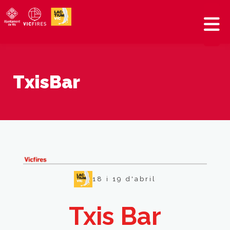
TxisBar
18 i 19 d'abril
Txis Bar