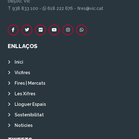
08500, Vic
T 938 833 100 -
618 222 676 - fires@vic.cat
ENLLAÇOS
Inici
Vicfires
Fires | Mercats
Les Xifres
Lloguer Espais
Sostenibilitat
Notícies