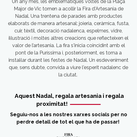
Un any més, les emblemàtiques voltes de la Plaça
Major de Vic tornen a acollir la Fira d'Artesania de
Nadal. Una trentena de parades amb productes
elaborats de manera artesanal: joieria, ceràmica, fusta,
cuir, tèxtil, decoració nadalenca, espelmes, vidre,
il·lustració i moltes altres creacions que reflecteixen el
valor de l’artesania
.
La fira s'inicia coincidint amb el
pont de la Puríssima i, posteriorment, es torna a
instal·lar durant les festes de Nadal. Un esdeveniment
que, sens dubte, convida a viure l'esperit nadalenc de
la ciutat.
Aquest Nadal, regala artesania i regala
proximitat!
Seguiu-nos a les nostres xarxes socials per no
perdre detall de tot el que ha de passar!