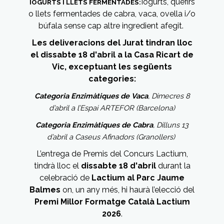
Iogurts, quefirs
IOGURTS I LLETS FERMENTADES:
o llets fermentades de cabra, vaca, ovella i/o
búfala sense cap altre ingredient afegit.
Les deliveracions del Jurat tindran lloc
el dissabte 18 d'abril a la Casa Ricart de
Vic, exceptuant les següents
categories:
Categoria Enzimàtiques de Vaca
, Dimecres 8
d’abril a l’Espai ARTEFOR (Barcelona)
Categoria Enzimàtiques de Cabra
, Dilluns 13
d’abril a Caseus Afinadors (Granollers)
L’entrega de Premis del Concurs Lactium,
tindrà lloc el
dissabte 18 d'abril
durant la
celebració de
Lactium al Parc Jaume
Balmes
on, un any més, hi haurà l’elecció del
Premi Millor Formatge Català Lactium
2026
.