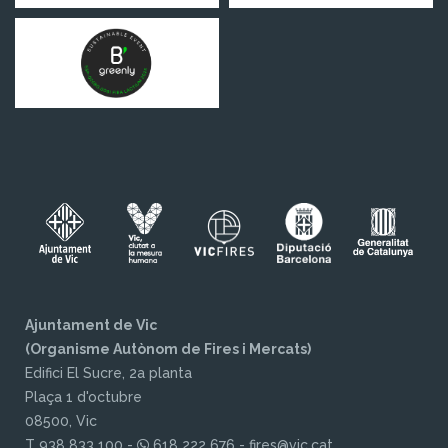
Ajuntament de Vic
(Organisme Autònom de Fires i Mercats)
Edifici El Sucre, 2a planta
Plaça 1 d'octubre
08500, Vic
T 938 833 100 -
618 222 676 - fires@vic.cat