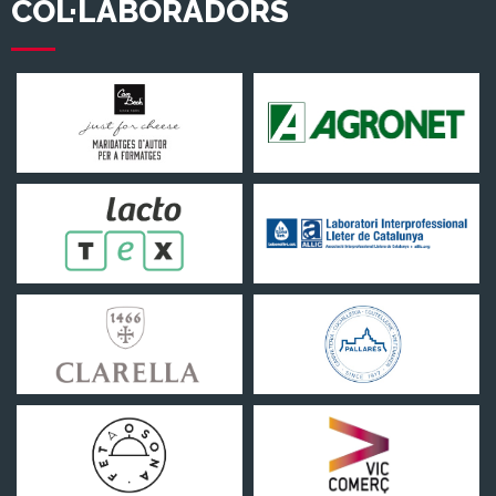
COL·LABORADORS