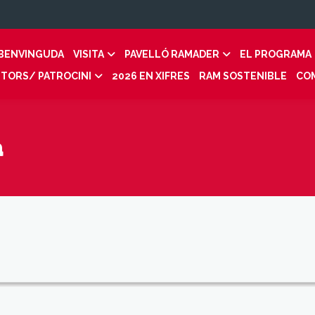
BENVINGUDA
VISITA
PAVELLÓ RAMADER
EL PROGRAMA
ITORS/ PATROCINI
2026 EN XIFRES
RAM SOSTENIBLE
COM
a