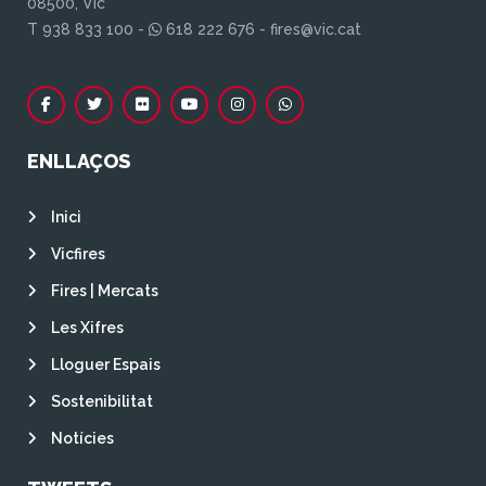
08500, Vic
T 938 833 100 -
618 222 676 - fires@vic.cat
ENLLAÇOS
Inici
Vicfires
Fires | Mercats
Les Xifres
Lloguer Espais
Sostenibilitat
Notícies