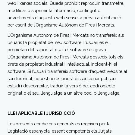
web i xarxes socials. Queda prohibit reproduir, transmetre,
modificar o suprimir la informació, contingut o
advertiments d'aquesta web sense la prèvia autorització
per escrit de l’Organisme Autònom de Fires i Mercats.
L’Organisme Autònom de Fires i Mercats no transfereix als
usuaris la propietat del seu software. L’usuari és el
propietari del suport al qual el software es grava.
L’Organisme Autònom de Fires i Mercats posseeix tots els
drets de propietat industrial i intel·lectual, incloent-hi el
software. Si l’usuari transfereix software d’aquest website al
seu terminal, aquest no es podrà disseccionar pel seu
estudi i descompilar, traduir la versió del codi objecte
original o el seu llenguatge a un altre codi o llenguatge.
LLEI APLICABLE I JURISDICCIÓ
Les presents condicions generals es regeixen per la
Legislació espanyola, essent competents els Jutjats i