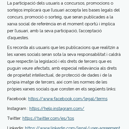
La participació dels usuaris a concursos, promocions o
sortejos implicarà que l’usuari accepta les bases legals del
concurs, promoció o sorteig, que seran publicades a la
xarxa social de referència en el moment oportú i implica
per l’usuari, amb la seva participació, l’acceptació
d’aquestes.
Es recorda als usuaris que les publicacions que realitzin a
les xarxes socials seran sota la seva responsabilitat i caldrà
que respectin la legislació i els drets de tercers que es
puguin veure afectats, amb especial rellevància als drets
de propietat intel·lectual, de protecció de dades i de la
pròpia imatge de tercers, així com les normes de les
pròpies xarxes socials que consten en els següents links:
Facebook:
https://www.facebook.com/legal/terms
Instagram :
https://help.instagram.com/
Twitter:
https://twitter.com/es/tos
Linkedin:
https://www.linkedin.com/legal/user-agreement