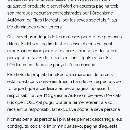
qualsevol producte o servei ofert en aquesta pàgina web,
són marques degudament registrades per l’Organisme
Autònom de Fires i Mercats, per les seves societats filials
i/o dominades o per tercers.
Qualsevol ús indegut de les mateixes per part de persones
diferents del seu legítim titular i sense el consentiment
exprés i inequívoc per part d'aquest, podrà ser denunciat i
perseguit a través de tots els mitjans legals existents a
l'Ordenament Jurídic espanyol i/o comunitari.
Els drets de propietat intel·lectual i marques de tercers
estan destacats convenientment i han de ser respectats per
tot aquell que accedeixi a aquesta pàgina, no essent
responsabilitat de l’Organisme Autònom de Fires i Mercats
l'ús que L'USUARI pugui portar a terme referent a això,
recaient la responsabilitat exclusiva sobre la seva persona.
Només per a ús personal i privat es permet descarregar els
continguts, copiar o imprimir qualsevol pàgina d'aquesta