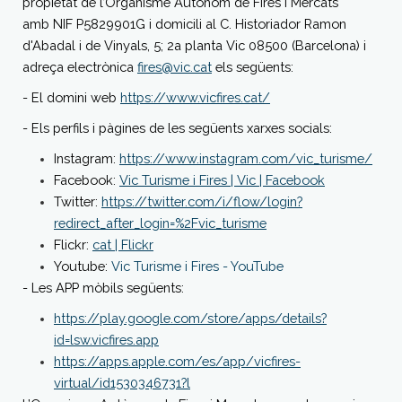
propietat de l’Organisme Autònom de Fires i Mercats
amb NIF P5829901G i domicili al C. Historiador Ramon
d'Abadal i de Vinyals, 5; 2a planta Vic 08500 (Barcelona) i
adreça electrònica
fires@vic.cat
els següents:
- El domini web
https://www.vicfires.cat/
- Els perfils i pàgines de les següents xarxes socials:
Instagram:
https://www.instagram.com/vic_turisme/
Facebook:
Vic Turisme i Fires | Vic | Facebook
Twitter:
https://twitter.com/i/flow/login?
redirect_after_login=%2Fvic_turisme
Flickr:
cat | Flickr
Youtube:
Vic Turisme i Fires - YouTube
- Les APP mòbils següents:
https://play.google.com/store/apps/details?
id=lsw.vicfires.app
https://apps.apple.com/es/app/vicfires-
virtual/id1530346731?l