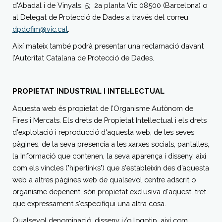
d'Abadal i de Vinyals, 5; 2a planta Vic 08500 (Barcelona) o
al Delegat de Protecció de Dades a través del correu
dpdofim@vic.cat
.
Així mateix també podrà presentar una reclamació davant
l’Autoritat Catalana de Protecció de Dades.
PROPIETAT INDUSTRIAL I INTEL·LECTUAL
Aquesta web és propietat de l’Organisme Autònom de
Fires i Mercats. Els drets de Propietat Intel·lectual i els drets
d'explotació i reproducció d'aquesta web, de les seves
pàgines, de la seva presencia a les xarxes socials, pantalles,
la Informació que contenen, la seva aparença i disseny, així
com els vincles ("hiperlinks") que s'estableixin des d’aquesta
web a altres pàgines web de qualsevol centre adscrit o
organisme depenent, són propietat exclusiva d'aquest, tret
que expressament s'especifiqui una altra cosa.
Qualsevol denominació, disseny i/o logotip, així com