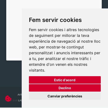
Fem servir cookies
Fem servir cookies i altres tecnologies
de seguiment per millorar la teva
experiència de navegació al nostre lloc
web, per mostrar-te contingut
personalitzat i anuncis interessants per
a tu, per analitzar el nostre tràfic i
entendre d'on venen els nostres
visitants.
Estic d'acord
Declino
AVÍS LEGAL
|
POLÍTICA DE PRIVACITAT
|
POLÍTICA DE COOKIES
Canviar preferències
© 2026
LASEVAWEB GLOBAL WEB SERVICES S.L.
TOTS ELS DRETS RESERVATS