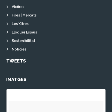
Vicfires
Fires | Mercats
Les Xifres
Lloguer Espais
Sostenibilitat
Notícies
TWEETS
IMATGES