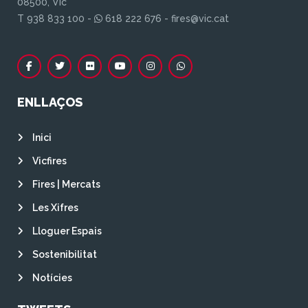
08500, Vic
T 938 833 100 -
618 222 676 - fires@vic.cat
ENLLAÇOS
Inici
Vicfires
Fires | Mercats
Les Xifres
Lloguer Espais
Sostenibilitat
Notícies