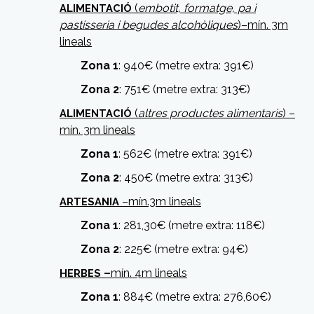
(
embotit, formatge, pa i
ALIMENTACIÓ
pastisseria i begudes alcohòliques
)–mín. 3m
lineals
Zona 1
: 940€ (metre extra: 391€)
Zona 2
: 751€ (metre extra: 313€)
(
altres productes alimentaris
) –
ALIMENTACIÓ
mín. 3m lineals
Zona 1
: 562€ (metre extra: 391€)
Zona 2
: 450€ (metre extra: 313€)
–mín.3m lineals
ARTESANIA
Zona 1
: 281,30€ (metre extra: 118€)
Zona 2
: 225€ (metre extra: 94€)
–
mín. 4m lineals
HERBES
Zona 1
: 884€ (metre extra: 276,60€)