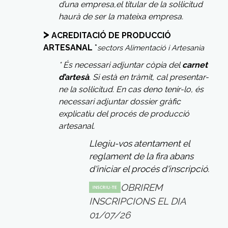
d’una empresa,
el titular de la sol·licitud
haurà de ser la mateixa empresa
.
>
ACREDITACIÓ DE PRODUCCIÓ
ARTESANAL
*
sectors Alimentació i Artesania
* És necessari adjuntar còpia del
carnet
d’artesà
. Si està en tràmit, cal presentar-
ne la sol·licitud. En cas de
no tenir-lo, és
necessari adjuntar dossier gràfic
explicatiu del procés de producció
artesanal.
Llegiu-vos atentament el
reglament de la fira abans
d'iniciar el procés d'inscripció.
OBRIREM
INSCRIPCIONS EL DIA
01/07/26