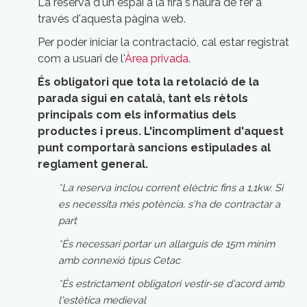
La reserva d'un espai a la fira
s'haurà de fer a
través d'aquesta pàgina web.
Per poder iniciar la contractació, cal estar registrat
com a usuari de l'
Àrea privada
.
És obligatori que tota la retolació de la
parada sigui en català, tant els rètols
principals com els informatius dels
productes i preus. L'incompliment d'aquest
punt comportarà sancions estipulades al
reglament general.
*La reserva inclou corrent elèctric fins a 1,1kw. Si
es necessita més potència, s'ha de contractar a
part
*És necessari portar un allarguis de 15m mínim
amb connexió tipus Cetac
*És estrictament obligatori vestir-se d'acord amb
l'estètica medieval