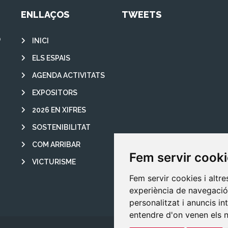
ENLLAÇOS
TWEETS
INICI
ELS ESPAIS
AGENDA ACTIVITATS
EXPOSITORS
2026 EN XIFRES
SOSTENIBILITAT
COM ARRIBAR
Fem servir cook
VICTURISME
Fem servir cookies i altr
experiència de navegació 
personalitzat i anuncis int
entendre d'on venen els n