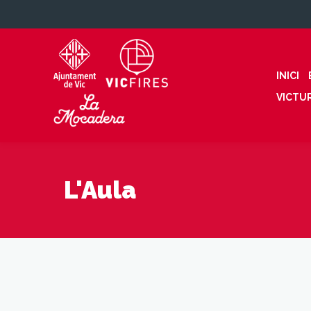
INICI
VICTU
L'Aula