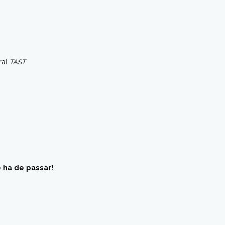
ral
TAST
e ha de passar!