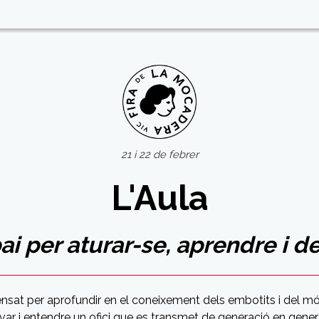
21 i 22 de febrer
L'Aula
ai per aturar-se, aprendre i d
pensat per aprofundir en el coneixement dels embotits i del mó
var i entendre un ofici que es transmet de generació en gener