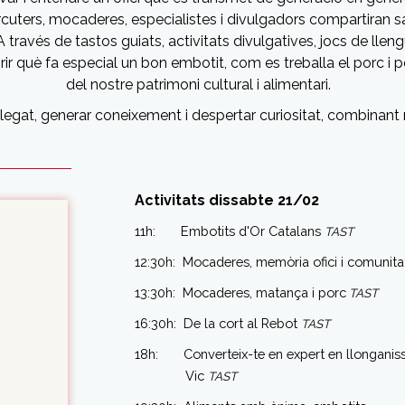
ters, mocaderes, especialistes i divulgadors compartiran sabe
A través de tastos guiats, activitats divulgatives, jocs de llen
r què fa especial un bon embotit, com es treballa el porc i p
del nostre patrimoni cultural i alimentari.
 llegat, generar coneixement i despertar curiositat, combinant r
Activitats dissabte 21/02
11h: Embotits d'Or Catalans
TAST
12:30h: Mocaderes, memòria ofici i comunita
13:30h: Mocaderes, matança i porc
TAST
16:30h: De la cort al Rebot
TAST
18h: Converteix-te en expert en llonganis
Vic
TAST