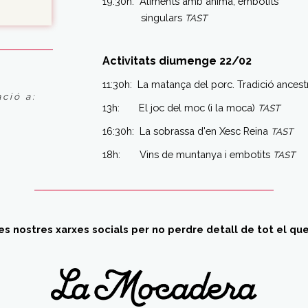
19:30h: Aliments amb ànima, embotits
singulars
TAST
Activitats diumenge 22/02
11:30h: La matança del porc. Tradició ancest
ció a:
13h: El joc del moc (i la moca)
TAST
16:30h: La sobrassa d'en Xesc Reina
TAST
18h: Vins de muntanya i embotits
TAST
es nostres xarxes socials per no perdre detall de tot el qu