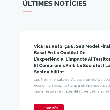
ÚLTIMES NOTÍCIES
Vicfires Reforça El Seu Model Fira
Basat En La Qualitat De
L’experiència, L’impacte Al Territor
El Compromís Amb La Societat I L
Sostenibilitat
Les fires i mercats de Vic superen els 572.00
econòmic, social i cultural amb una aposta clara
primer estudi de materialitat per definir el fut
LLEGIR MÉS