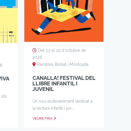
Del 23 al 25 d'octubre de
2026
Rambles Bisbat i Montcada
at
CANALLA! FESTIVAL DEL
VIVA
LLIBRE INFANTIL I
JUVENIL
 els
Un nou esdeveniment dedicat a
la lectura infantil i juv...
VEURE FIRA