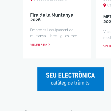
Ce
Fira de la Muntanya
ME
2026
20
Empreses i equipament de
Vic 
muntanya, llibres i guies, mer...
medie
VEURE FIRA
VEUR