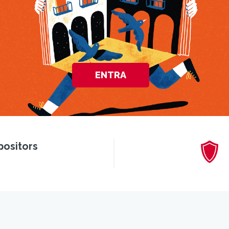
ENTRA
positors