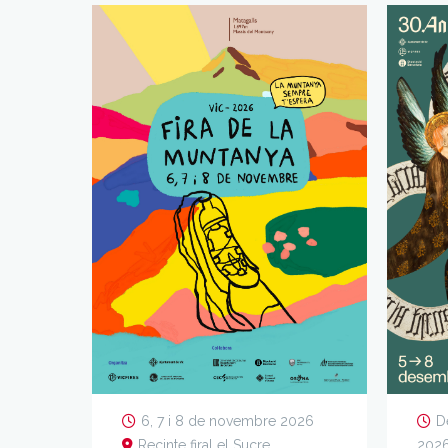
6, 7 i 8 de novembre 2026
D
Recinte firal el Sucre
202