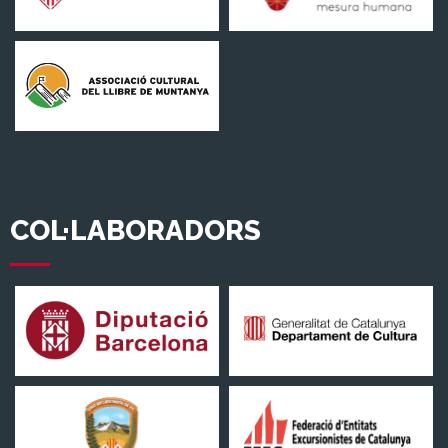
COL·LABORADORS